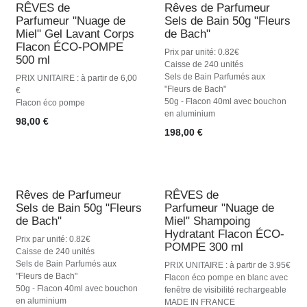
RÊVES de
Rêves de Parfumeur
Nouveauté !
Parfumeur "Nuage de
Sels de Bain 50g "Fleurs
Miel" Gel Lavant Corps
de Bach"
Flacon ÉCO-POMPE
Prix par unité: 0.82€
500 ml
Caisse de 240 unités
Sels de Bain Parfumés aux
PRIX UNITAIRE : à partir de 6,00
"Fleurs de Bach"
€
50g - Flacon 40ml avec bouchon
Flacon éco pompe
en aluminium
98,00
€
198,00
€
Rêves de Parfumeur
RÊVES de
Sels de Bain 50g "Fleurs
Parfumeur "Nuage de
de Bach"
Miel" Shampoing
Hydratant Flacon ÉCO-
Prix par unité: 0.82€
POMPE 300 ml
Caisse de 240 unités
Sels de Bain Parfumés aux
PRIX UNITAIRE : à partir de 3.95€
"Fleurs de Bach"
Flacon éco pompe en blanc avec
50g - Flacon 40ml avec bouchon
fenêtre de visibilité rechargeable
en aluminium
MADE IN FRANCE